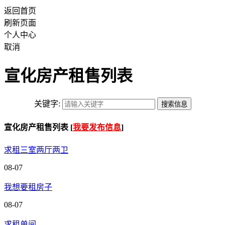
返回首页
刷新页面
个人中心
取消
宣化房产租售列表
关键字:
宣化房产租售列表 [
我要发布信息
]
求租三室两厅两卫
08-07
我想要租房子
08-07
求租单间