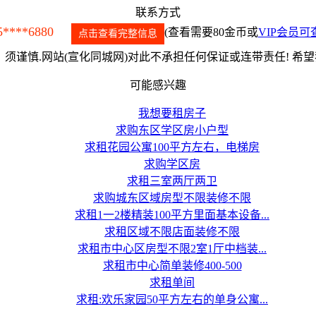
联系方式
5****6880
(查看需要80金币或
VIP会员可
点击查看完整信息
须谨慎.网站(宣化同城网)对此不承担任何保证或连带责任! 希
可能感兴趣
我想要租房子
求购东区学区房小户型
求租花园公寓100平方左右，电梯房
求购学区房
求租三室两厅两卫
求购城东区域房型不限装修不限
求租1一2楼精装100平方里面基本设备...
求租区域不限店面装修不限
求租市中心区房型不限2室1厅中档装...
求租市中心简单装修400-500
求租单间
求租:欢乐家园50平方左右的单身公寓...