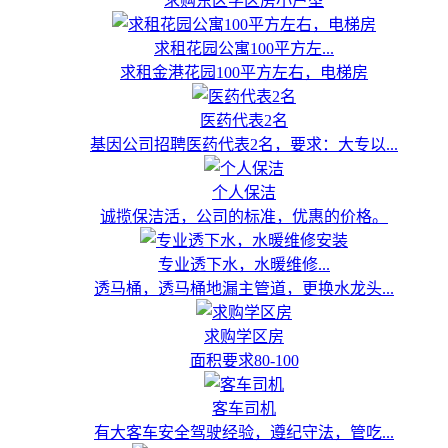
求购东区学区房小户型
求租花园公寓100平方左...
求租金港花园100平方左右，电梯房
医药代表2名
基因公司招聘医药代表2名，要求：大专以...
个人保洁
诚揽保洁活，公司的标准，优惠的价格。
专业透下水，水暖维修...
透马桶，透马桶地漏主管道，更换水龙头...
求购学区房
面积要求80-100
客车司机
有大客车安全驾驶经验，遵纪守法，管吃...