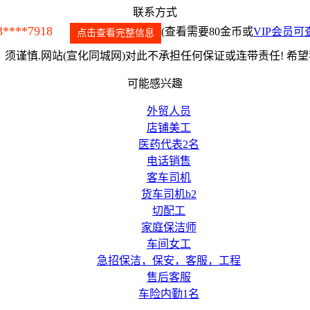
联系方式
3****7918
(查看需要80金币或
VIP会员可
点击查看完整信息
须谨慎.网站(宣化同城网)对此不承担任何保证或连带责任! 希
可能感兴趣
外贸人员
店铺美工
医药代表2名
电话销售
客车司机
货车司机b2
切配工
家庭保洁师
车间女工
急招保洁，保安，客服，工程
售后客服
车险内勤1名