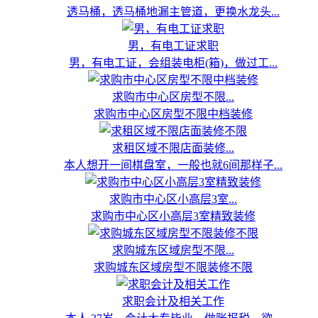
透马桶，透马桶地漏主管道，更换水龙头...
男，有电工证求职
男，有电工证，会组装电柜(箱)，做过工...
求购市中心区房型不限...
求购市中心区房型不限中档装修
求租区域不限店面装修...
本人想开一间棋盘室，一般也就6间那样子...
求购市中心区小高层3室...
求购市中心区小高层3室精致装修
求购城东区域房型不限...
求购城东区域房型不限装修不限
求职会计及相关工作