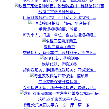
本人 37岁，会计大专毕业，做账报税。欲...
纱窗厂定做各种纱窗，...
厂家订做各种纱窗，百叶窗，艺术窗帘，...
手机短视频拍摄、剪辑...
可为个人、门店、单位、企业拍摄短视频...
求租三室两厅两卫
交通便利，有停车位，设施齐全，拎包入...
跑腿代驾，代购送餐
帮你送服务，跑腿帮您送服务：同城速递...
专业家政保洁开荒保洁...
专业保洁团队，新楼开荒保洁，装修后卫...
求租:欢乐家园50平方左...
求租:欢乐家园50平方一室一厅一厨一卫一...